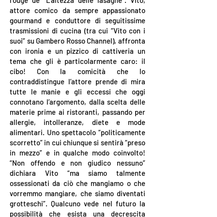
rouge de “L’altezza delle lasagne”. Vito,
attore comico da sempre appassionato
gourmand e conduttore di seguitissime
trasmissioni di cucina (tra cui “Vito con i
suoi” su Gambero Rosso Channel), affronta
con ironia e un pizzico di cattiveria un
tema che gli è particolarmente caro: il
cibo! Con la comicità che lo
contraddistingue l’attore prende di mira
tutte le manie e gli eccessi che oggi
connotano l’argomento, dalla scelta delle
materie prime ai ristoranti, passando per
allergie, intolleranze, diete e mode
alimentari. Uno spettacolo “politicamente
scorretto” in cui chiunque si sentirà “preso
in mezzo” e in qualche modo coinvolto!
“Non offendo e non giudico nessuno”
dichiara Vito “ma siamo talmente
ossessionati da ciò che mangiamo o che
vorremmo mangiare, che siamo diventati
grotteschi”. Qualcuno vede nel futuro la
possibilità che esista una decrescita