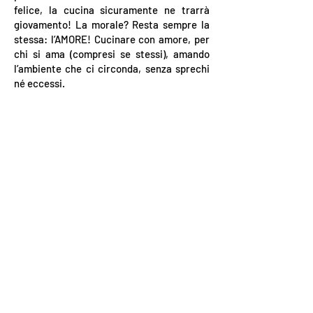
felice, la cucina sicuramente ne trarrà
giovamento! La morale? Resta sempre la
stessa: l’AMORE! Cucinare con amore, per
chi si ama (compresi se stessi), amando
l’ambiente che ci circonda, senza sprechi
né eccessi.
CINEMA TEATRO ASTORIA DI
FIORANO MODENESE
NEWSLETTER
INVIA >