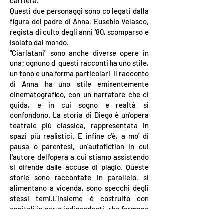
carriera.
Questi due personaggi sono collegati dalla
figura del padre di Anna, Eusebio Velasco,
regista di culto degli anni '80, scomparso e
isolato dal mondo.
"Ciarlatani" sono anche diverse opere in
una: ognuno di questi racconti ha uno stile,
un tono e una forma particolari. Il racconto
di Anna ha uno stile eminentemente
cinematografico, con un narratore che ci
guida, e in cui sogno e realtà si
confondono. La storia di Diego è un'opera
teatrale più classica, rappresentata in
spazi più realistici. E infine c'è, a mo' di
pausa o parentesi, un'autofiction in cui
l'autore dell'opera a cui stiamo assistendo
si difende dalle accuse di plagio. Queste
storie sono raccontate in parallelo, si
alimentano a vicenda, sono specchi degli
stessi temi.L'insieme è costruito con
capitoli in parte indipendenti, che formano
una struttura più vicina al romanzo che al