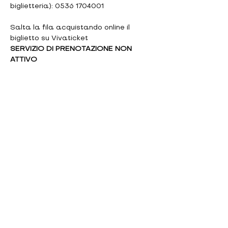
biglietteria): 0536 1704001
Salta la fila acquistando online il 
biglietto su Vivaticket
SERVIZIO DI PRENOTAZIONE NON 
ATTIVO
CINEMA TEATRO ASTORIA DI
FIORANO MODENESE
NEWSLETTER
INVIA >