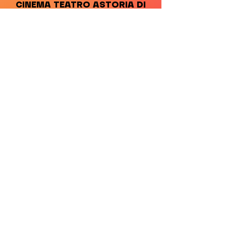
CINEMA TEATRO ASTORIA DI
FIORANO MODENESE
NEWSLETTER
INVIA >
SOCIAL
facebook |
instagram
INFO