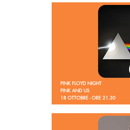
PINK FLOYD NIGHT
PINK AND US
18 OTTOBRE - ORE 21.30