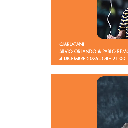
CIARLATANI
SILVIO ORLANDO & PABLO RE
4 DICEMBRE 2025 - ORE 21.00